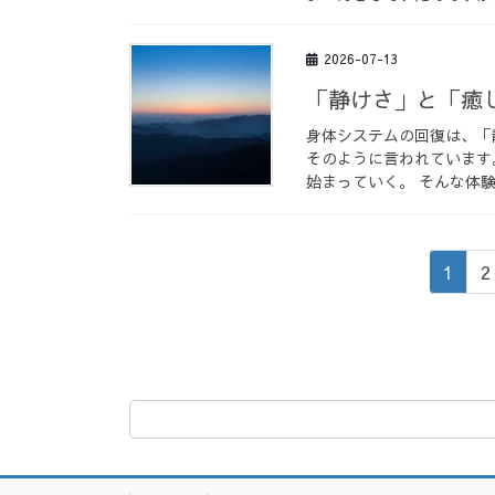
2026-07-13
「静けさ」と「癒
身体システムの回復は、「
そのように言われています
始まっていく。 そんな体験
投
固
1
2
稿
定
ペ
の
ー
ペ
ジ
ー
ジ
送