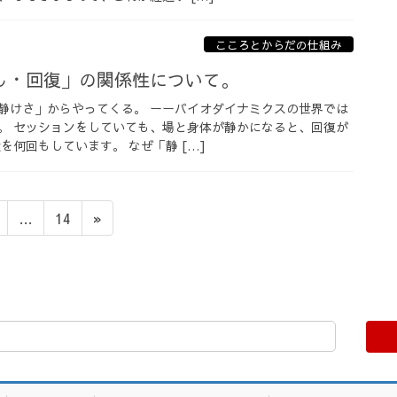
こころとからだの仕組み
し・回復」の関係性について。
静けさ」からやってくる。 ーーバイオダイナミクスの世界では
。 セッションをしていても、場と身体が静かになると、回復が
を何回もしています。 なぜ「静 […]
固
固
…
14
»
定
定
ペ
ペ
ー
ー
ジ
ジ