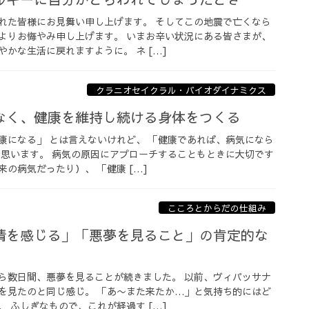
れた皆様にお見舞い申し上げます。 そしてこの地震で亡くなら
よりお悔やみ申し上げます。 いまお辛い状況にある皆さまが、
かな生活に戻れますように。 ネ […]
クラニオセイクラル・バイオダイナミクス
なく、健康を維持し続ける身体をつくる
康になる」 とは言えないけれど、 「健康であれば、病気になら
と思います。 病気の原因にアプローチすることもときに大切です
の病気だったり）、 「健康 […]
こころとからだの仕組み
情を感じる」「悪夢を見ること」の肯定的な
ら数日間、悪夢を見ることが続きました。 以前、ヴィパッサナ
を見たのと同じ感じ。 「あ〜また来たか…」と気持ち的にはど
 ふしぎなもので、これが経過す […]