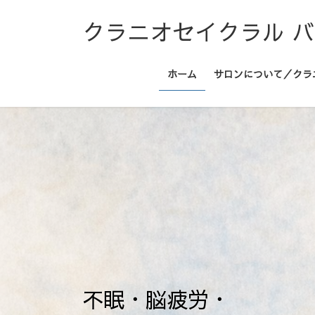
コ
ナ
クラニオセイクラル 
ン
ビ
テ
ゲ
ン
ー
ホーム
サロンについて／クラ
ツ
シ
へ
ョ
ス
ン
キ
に
ッ
移
プ
動
不眠・脳疲労・