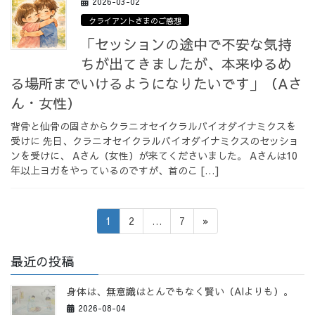
2026-03-02
クライアントさまのご感想
「セッションの途中で不安な気持
ちが出てきましたが、本来ゆるめ
る場所までいけるようになりたいです」（Aさ
ん・女性）
背骨と仙骨の固さからクラニオセイクラルバイオダイナミクスを
受けに 先日、クラニオセイクラルバイオダイナミクスのセッショ
ンを受けに、 Aさん（女性）が来てくださいました。 Aさんは10
年以上ヨガをやっているのですが、首のこ […]
投
固
固
固
1
2
…
7
»
稿
定
定
定
ペ
ペ
ペ
の
最近の投稿
ー
ー
ー
ペ
ジ
ジ
ジ
身体は、無意識はとんでもなく賢い（AIよりも）。
ー
2026-08-04