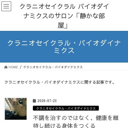
コ
ナ
クラニオセイクラル バイオダイ
ン
ビ
ナミクスのサロン「静かな部
テ
ゲ
ン
ー
屋」
ツ
シ
へ
ョ
ス
ン
クラニオセイクラル・バイオダイナ
キ
に
ミクス
ッ
移
プ
動
HOME
クラニオセイクラル・バイオダイナミクス
クラニオセイクラル・バイオダイナミクスに関する記事です。
2026-07-23
クラニオセイクラル・バイオダイナミクス
不調を治すのではなく、健康を維
持し続ける身体をつくる