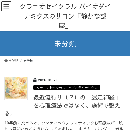
コ
ナ
クラニオセイクラル バイオダイ
ン
ビ
ナミクスのサロン「静かな部
テ
ゲ
ン
ー
屋」
ツ
シ
へ
ョ
ス
ン
未分類
キ
に
ッ
移
プ
動
HOME
未分類
2026-01-29
クラニオセイクラル・バイオダイナミクス
最近流行り（？）の「迷走神経」
を心理療法ではなく、施術で整え
る。
10年前に比べると、ソマティック／ソマティック心理療法が一般
にも認知されるようになってきました。 中でも「ポリヴェーガル