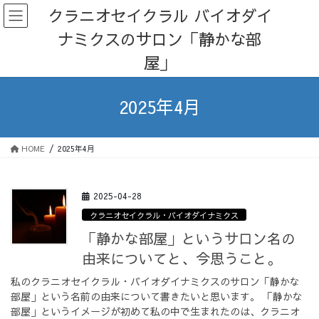
コ
ナ
クラニオセイクラル バイオダイ
ン
ビ
ナミクスのサロン「静かな部
テ
ゲ
ン
ー
屋」
ツ
シ
へ
ョ
ス
ン
2025年4月
キ
に
ッ
移
プ
動
HOME
2025年4月
2025-04-28
クラニオセイクラル・バイオダイナミクス
「静かな部屋」というサロン名の
由来についてと、今思うこと。
私のクラニオセイクラル・バイオダイナミクスのサロン「静かな
部屋」という名前の由来について書きたいと思います。 「静かな
部屋」というイメージが初めて私の中で生まれたのは、クラニオ