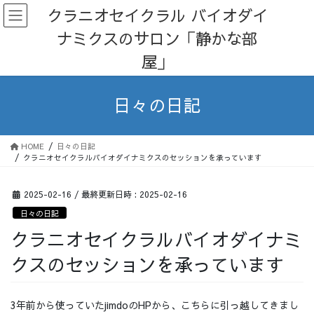
コ
ナ
クラニオセイクラル バイオダイ
ン
ビ
ナミクスのサロン「静かな部
テ
ゲ
ン
ー
屋」
ツ
シ
へ
ョ
ス
ン
日々の日記
キ
に
ッ
移
プ
動
HOME
日々の日記
クラニオセイクラルバイオダイナミクスのセッションを承っています
2025-02-16
/ 最終更新日時 :
2025-02-16
日々の日記
クラニオセイクラルバイオダイナミ
クスのセッションを承っています
3年前から使っていたjimdoのHPから、こちらに引っ越してきまし