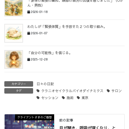
「身体の緊張の緩和、頭部の疲労の回復を感じました」（Oさ
ん・男性）
2026-01-18
わたしが「緊張体質」を手放せた２つの取り組み。
2026-01-07
「自分の可能性」を信じる。
2025-12-28
日々の日記
カテゴリー
クラニオセイクラルバイオダイナミクス
サロン
タグ
セッション
施術
東京
クライアントさまのご感想
前の記事
目が開き、呼吸が深くなり、と