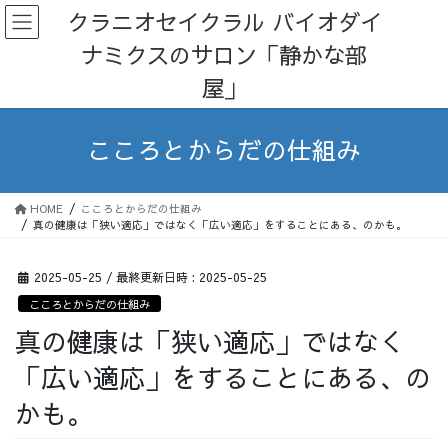
コ
ナ
クラニオセイクラル バイオダイ
ン
ビ
ナミクスのサロン「静かな部
テ
ゲ
ン
ー
屋」
ツ
シ
へ
ョ
ス
ン
こころとからだの仕組み
キ
に
ッ
移
プ
動
HOME
こころとからだの仕組み
真の健康は「狭い適応」ではなく「広い適応」をすることにある、のかも。
2025-05-25
/ 最終更新日時 :
2025-05-25
こころとからだの仕組み
真の健康は「狭い適応」ではなく
「広い適応」をすることにある、の
かも。