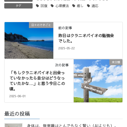
回復
心理療法
癒し
適応
タグ
日々のできごと
前の記事
昨日はクラニオバイオの勉強会
でした。
2025-05-22
未分類
次の記事
「もしクラニオバイオと出会っ
ていなかったら自分はどうなっ
ていたかな…」と思う今日この
頃。
2025-06-01
最近の投稿
身体は、無意識はとんでもなく賢い（AIよりも）。