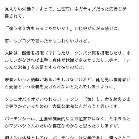
見えない栄養？によって、生理前にネガティブだった気持ちが一
掃されて、
「違う考え方もあるじゃないか！」と視野が広がる感じに。
前にもブログで書いたかもしれないけれど、
人間は、酸素を摂取（？）したり、タンパク質を摂取したり、ホ
ルモンがなければ上手に身体が代謝できなかったり…等々、「い
ろんな栄養」を必要とする存在なのだと。
栄養というと語弊があるかもしれないけれど、乳幼児は養育者か
ら愛情という栄養を受けられないと死んでしまうように、
クラニオバイオでいわれるポーテンシー（気）も、命を終えるま
で健やかでいるための、大事な栄養なんだろうと思います。
ポーテンシーは、主要栄養素的な立ち位置ではなく、ミネラルと
かマグネシウムみたいな存在なのかなと思ったりしますが。
個人的な体験としては、ポーテンシーは栄養であり、滞ったとこ