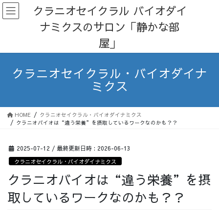
コ
ナ
クラニオセイクラル バイオダイ
ン
ビ
ナミクスのサロン「静かな部
テ
ゲ
ン
ー
屋」
ツ
シ
へ
ョ
ス
ン
クラニオセイクラル・バイオダイナ
キ
に
ミクス
ッ
移
プ
動
HOME
クラニオセイクラル・バイオダイナミクス
クラニオバイオは“違う栄養”を摂取しているワークなのかも？？
2025-07-12
/ 最終更新日時 :
2026-06-13
クラニオセイクラル・バイオダイナミクス
クラニオバイオは“違う栄養”を摂
取しているワークなのかも？？