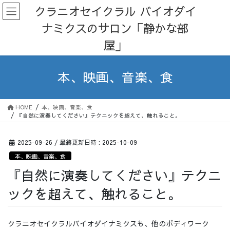
コ
ナ
クラニオセイクラル バイオダイ
ン
ビ
ナミクスのサロン「静かな部
テ
ゲ
ン
ー
屋」
ツ
シ
へ
ョ
ス
ン
本、映画、音楽、食
キ
に
ッ
移
プ
動
HOME
本、映画、音楽、食
『自然に演奏してください』テクニックを超えて、触れること。
2025-09-26
/ 最終更新日時 :
2025-10-09
本、映画、音楽、食
『自然に演奏してください』テクニ
ックを超えて、触れること。
クラニオセイクラルバイオダイナミクスも、他のボディワーク