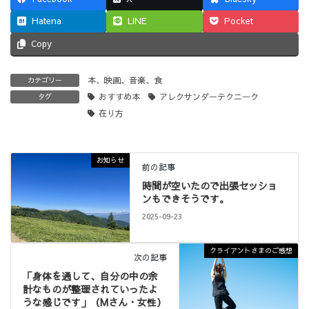
Hatena
LINE
Pocket
Copy
本、映画、音楽、食
カテゴリー
おすすめ本
アレクサンダーテクニーク
タグ
在り方
お知らせ
前の記事
時間が空いたので出張セッショ
ンもできそうです。
2025-09-23
クライアントさまのご感想
次の記事
「身体を通して、自分の中の余
計なものが整理されていったよ
うな感じです」（Mさん・女性）