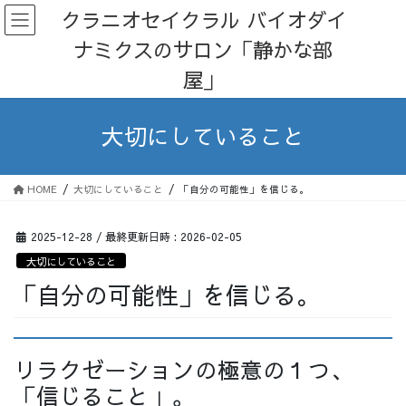
コ
ナ
クラニオセイクラル バイオダイ
ン
ビ
ナミクスのサロン「静かな部
テ
ゲ
ン
ー
屋」
ツ
シ
へ
ョ
ス
ン
大切にしていること
キ
に
ッ
移
プ
動
HOME
大切にしていること
「自分の可能性」を信じる。
2025-12-28
/ 最終更新日時 :
2026-02-05
大切にしていること
「自分の可能性」を信じる。
リラクゼーションの極意の１つ、
「信じること」。