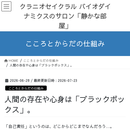
コ
ナ
クラニオセイクラル バイオダイ
ン
ビ
ナミクスのサロン「静かな部
テ
ゲ
ン
ー
屋」
ツ
シ
へ
ョ
ス
ン
こころとからだの仕組み
キ
に
ッ
移
プ
動
HOME
こころとからだの仕組み
人間の存在や心身は「ブラックボックス」。
2026-06-28
/ 最終更新日時 :
2026-07-23
こころとからだの仕組み
人間の存在や心身は「ブラックボッ
クス」。
「自己責任」というのは、どこからどこまでなんだろう…。