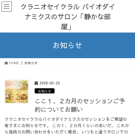
コ
ナ
クラニオセイクラル バイオダイ
ン
ビ
ナミクスのサロン「静かな部
テ
ゲ
ン
ー
屋」
ツ
シ
へ
ョ
ス
ン
お知らせ
キ
に
ッ
移
プ
動
HOME
お知らせ
2026-03-22
お知らせ
ここ１、２カ月のセッションご予
約についてお願い
クラニオセイクラルバイオダイナミクスのセッションをご希望の
皆さまにお知らせです。 この１、２カ月くらいのあいだ、 これか
ら施術のお問い合わせをいただく場合、 いつもと違うサロンでの