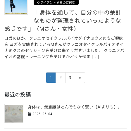
クライアントさまのご感想
「身体を通して、自分の中の余計
なものが整理されていったような
感じです」（Mさん・女性）
ヨガのほか、クラニオセイクラルバイオダイナミクスにもご興味
を ヨガを実践されているMさんがクラニオセイクラルバイオダイ
ナミクスのセッションを受けに来てくださいました。 クラニオバ
イオの基礎トレーニングを受けるかどうか悩ま […]
投
固
固
固
1
2
3
»
稿
定
定
定
ペ
ペ
ペ
の
最近の投稿
ー
ー
ー
ペ
ジ
ジ
ジ
身体は、無意識はとんでもなく賢い（AIよりも）。
ー
2026-08-04
ジ
送