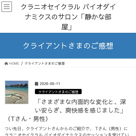
コ
ナ
クラニオセイクラル バイオダイ
ン
ビ
ナミクスのサロン「静かな部
テ
ゲ
ン
ー
屋」
ツ
シ
へ
ョ
ス
ン
クライアントさまのご感想
キ
に
ッ
移
プ
動
HOME
クライアントさまのご感想
2026-06-11
クライアントさまのご感想
「さまざまな内面的な変化と、深
い安らぎ、爽快感を感じました」
（Tさん・男性）
つい先日、クライアントさんからのご紹介で、 Tさん（男性）に
クラニオセイクラル バイオダイナミクスのセッションを受けてい