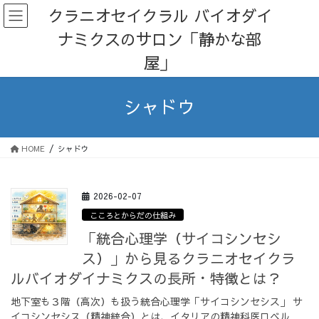
コ
ナ
クラニオセイクラル バイオダイ
ン
ビ
ナミクスのサロン「静かな部
テ
ゲ
ン
ー
屋」
ツ
シ
へ
ョ
ス
ン
シャドウ
キ
に
ッ
移
プ
動
HOME
シャドウ
2026-02-07
こころとからだの仕組み
「統合心理学（サイコシンセシ
ス）」から見るクラニオセイクラ
ルバイオダイナミクスの長所・特徴とは？
地下室も３階（高次）も扱う統合心理学「サイコシンセシス」 サ
イコシンセシス（精神統合）とは、イタリアの精神科医ロベル