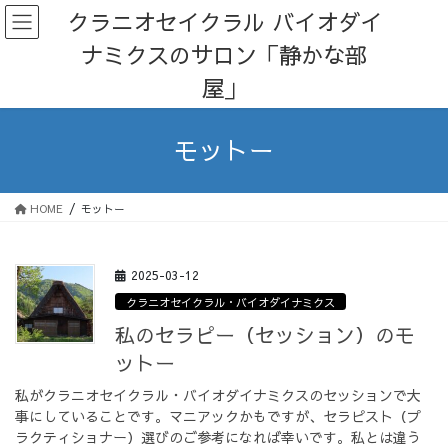
コ
ナ
クラニオセイクラル バイオダイ
ン
ビ
ナミクスのサロン「静かな部
テ
ゲ
ン
ー
屋」
ツ
シ
へ
ョ
ス
ン
モットー
キ
に
ッ
移
プ
動
HOME
モットー
2025-03-12
クラニオセイクラル・バイオダイナミクス
私のセラピー（セッション）のモ
ットー
私がクラニオセイクラル・バイオダイナミクスのセッションで大
事にしていることです。マニアックかもですが、セラピスト（プ
ラクティショナー）選びのご参考になれば幸いです。私とは違う