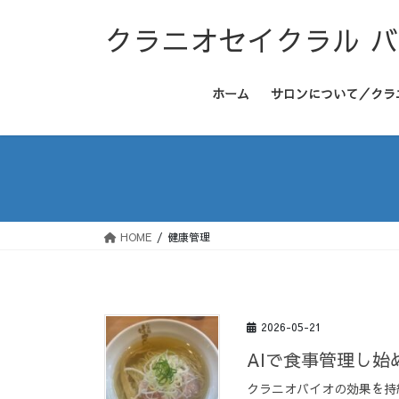
コ
ナ
クラニオセイクラル 
ン
ビ
テ
ゲ
ン
ー
ホーム
サロンについて／クラ
ツ
シ
へ
ョ
ス
ン
キ
に
ッ
移
プ
動
HOME
健康管理
2026-05-21
AIで食事管理し
クラニオバイオの効果を持続