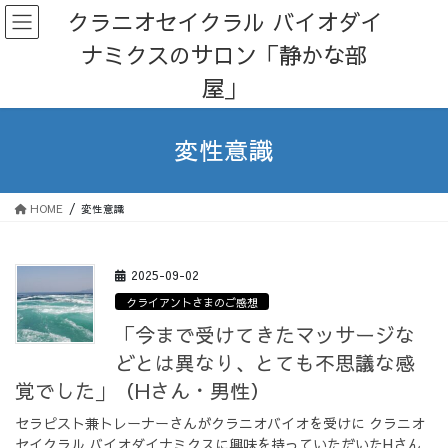
コ
ナ
クラニオセイクラル バイオダイ
ン
ビ
ナミクスのサロン「静かな部
テ
ゲ
ン
ー
屋」
ツ
シ
へ
ョ
ス
ン
変性意識
キ
に
ッ
移
プ
動
HOME
変性意識
2025-09-02
クライアントさまのご感想
「今まで受けてきたマッサージな
どとは異なり、とても不思議な感
覚でした」（Hさん・男性）
セラピスト兼トレーナーさんがクラニオバイオを受けに クラニオ
セイクラル バイオダイナミクスに興味を持っていただいたHさん