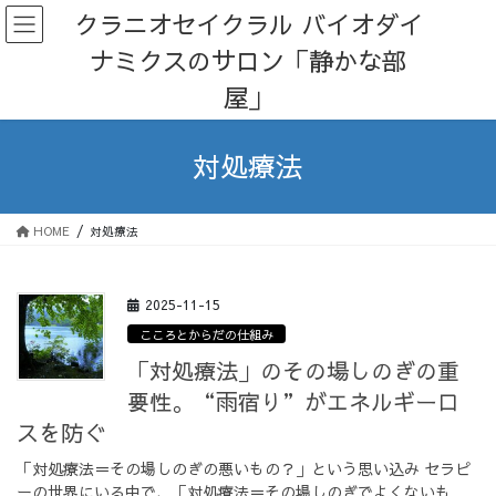
コ
ナ
クラニオセイクラル バイオダイ
ン
ビ
ナミクスのサロン「静かな部
テ
ゲ
ン
ー
屋」
ツ
シ
へ
ョ
ス
ン
対処療法
キ
に
ッ
移
プ
動
HOME
対処療法
2025-11-15
こころとからだの仕組み
「対処療法」のその場しのぎの重
要性。“雨宿り”がエネルギーロ
スを防ぐ
「対処療法＝その場しのぎの悪いもの？」という思い込み セラピ
ーの世界にいる中で、「対処療法＝その場しのぎでよくないも