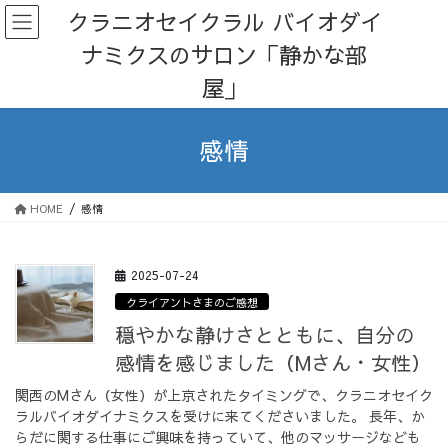
コ
ナ
クラニオセイクラル バイオダイ
ン
ビ
ナミクスのサロン「静かな部
テ
ゲ
ン
ー
屋」
ツ
シ
へ
ョ
ス
ン
感情
キ
に
ッ
移
プ
動
HOME
感情
2025-07-24
クライアントさまのご感想
穏やかな静けさとともに、自分の
感情を感じました（Mさん・女性）
関西のMさん（女性）が上京されたタイミングで、クラニオセイク
ラルバイオダイナミクスを受けに来てくださいました。 長年、か
らだに関する仕事にご興味を持っていて、他のマッサージなども