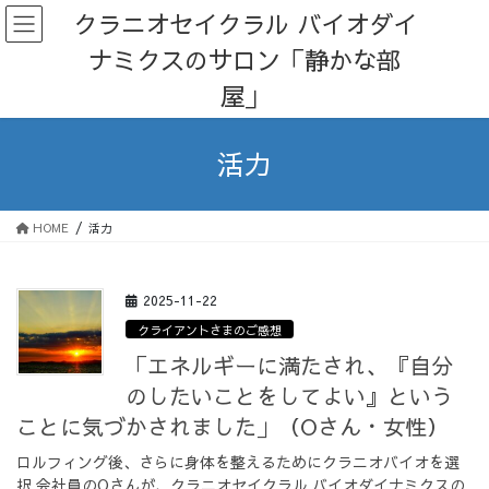
コ
ナ
クラニオセイクラル バイオダイ
ン
ビ
ナミクスのサロン「静かな部
テ
ゲ
ン
ー
屋」
ツ
シ
へ
ョ
ス
ン
活力
キ
に
ッ
移
プ
動
HOME
活力
2025-11-22
クライアントさまのご感想
「エネルギーに満たされ、『自分
のしたいことをしてよい』という
ことに気づかされました」（Oさん・女性）
ロルフィング後、さらに身体を整えるためにクラニオバイオを選
択 会社員のOさんが、クラニオセイクラル バイオダイナミクスの