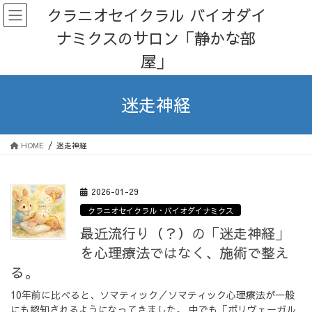
コ
ナ
クラニオセイクラル バイオダイ
ン
ビ
ナミクスのサロン「静かな部
テ
ゲ
ン
ー
屋」
ツ
シ
へ
ョ
ス
ン
迷走神経
キ
に
ッ
移
プ
動
HOME
迷走神経
2026-01-29
クラニオセイクラル・バイオダイナミクス
最近流行り（？）の「迷走神経」
を心理療法ではなく、施術で整え
る。
10年前に比べると、ソマティック／ソマティック心理療法が一般
にも認知されるようになってきました。 中でも「ポリヴェーガル